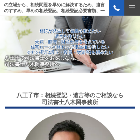
の立場から、相続問題を早めに解決するため、遺言
のすすめ、早めの相続登記、相続登記必要書類、一
般登記必要書類等のご案内をいたします。
相続が発生して名義を変えたい
遺言を作りたい
売買・贈与・財産分与を考えている
住宅ローンが終わって抵当権を消したい
会社の登記(設立・役員・増資等)を頼みたい
八王子で司法書士をお探しなら
司法書士八木岡事務所へ
八王子市：相続登記・遺言等のご相談なら
司法書士八木岡事務所