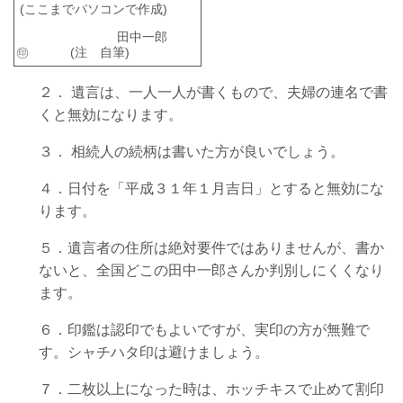
(ここまで
パソコンで作成
)
田中一郎
㊞ (注 自筆)
２．
遺言は、一人一人が書くもので、夫婦の連名で書
くと無効になります。
３．
相続人の続柄は書いた方が良いでしょう。
４．日付を「平成３１年１月吉日」とすると無効にな
ります。
５．遺言者の住所は絶対要件ではありませんが、書か
ないと、全国どこの田中一郎さんか判別しにくくなり
ます。
６．印鑑は認印でもよいですが、実印の方が無難で
す。シャチハタ印は避けましょう。
７．二枚以上になった時は、ホッチキスで止めて割印