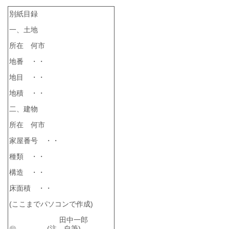
別紙目録
一、土地
所在 何市
地番 ・・
地目 ・・
地積 ・・
二、建物
所在 何市
家屋番号 ・・
種類 ・・
構造 ・・
床面積 ・・
(ここまで
パソコンで作成
)
田中一郎
㊞ (注 自筆)