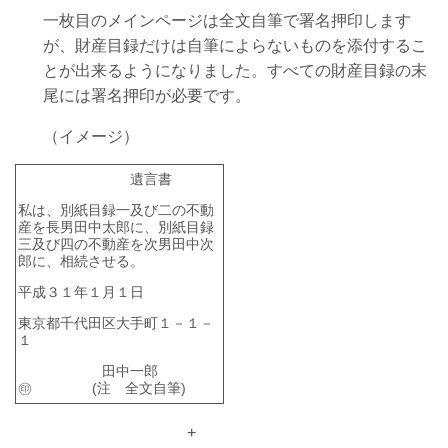
一枚目のメインページは全文自筆で署名押印します
が、財産目録だけは自筆によらないものを添付するこ
とが出来るようになりました。すべての財産目録の末
尾には署名押印が必要です。
（イメージ）
遺言書
私は、別紙目録一及び二の不動
産を長男田中太郎に、別紙目録
三及び四の不動産を次男田中次
郎に、相続させる。
平成３１年１月１日
東京都千代田区大手町１－１－
１
田中一郎
㊞ (注 全文自筆)
+