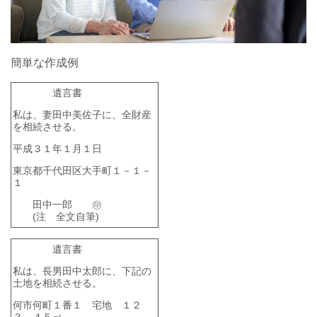
簡単な作成例
遺言書
私は、妻田中美佐子に、全財産
を相続させる。
平成３１年１月１日
東京都千代田区大手町１－１－
１
田中一郎 ㊞
(注 全文自筆)
遺言書
私は、長男田中太郎に、下記の
土地を相続させる。
何市何町１番１ 宅地 １２
３．４５㎡